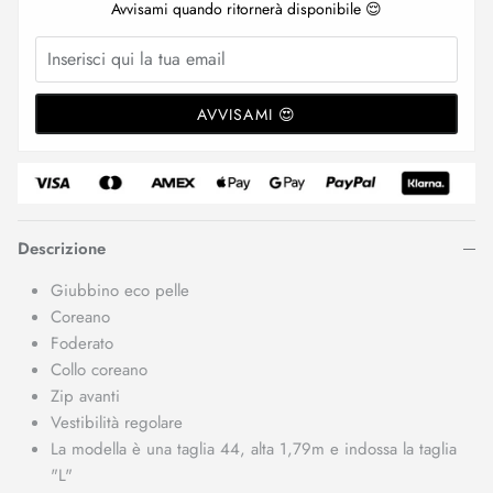
Avvisami quando ritornerà disponibile 😌
AVVISAMI 😍
Descrizione
Giubbino eco pelle
Coreano
Foderato
Collo coreano
Zip avanti
Vestibilità regolare
La modella è una taglia 44, alta 1,79m e indossa la taglia
"L"