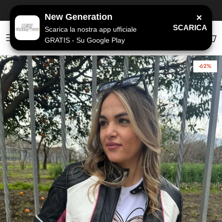
Passa ai contenuti
SPEDIZIONE GRATUITA
a partire da 79€
New Generation
×
SCARICA
Scarica la nostra app ufficiale
GRATIS - Su Google Play
Account
Carr
-62%