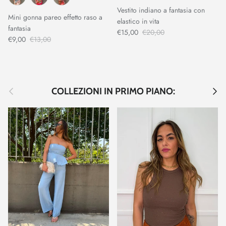
Vestito indiano a fantasia con
Mini gonna pareo effetto raso a
elastico in vita
fantasia
€15,00
€20,00
€9,00
€13,00
Indietro
Avant
COLLEZIONI IN PRIMO PIANO: