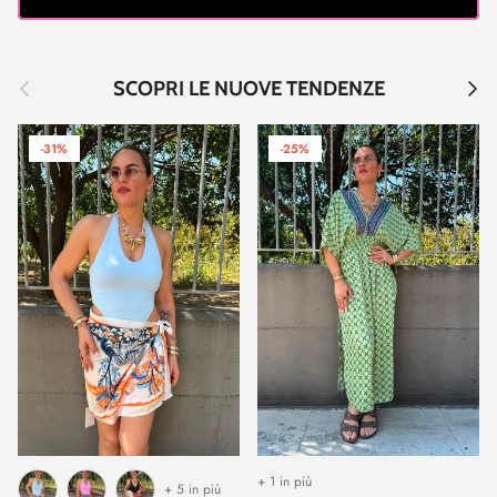
Indietro
Avant
SCOPRI LE NUOVE TENDENZE
-31%
-25%
+ 1 in più
+ 5 in più