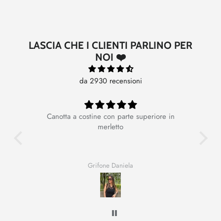
LASCIA CHE I CLIENTI PARLINO PER
NOI ❤️
da 2930 recensioni
Canotta a costine con parte superiore in
Ot
merletto
Grifone Daniela