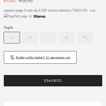
€9,60
€25,00
oppure paga 3 rate da
3.20€
senza interessi TAEG 0%
con
&
Taglia
S
M
L
XL
XXL
Dubbi sulle taglie? Ci pensiamo noi
ESAURITO