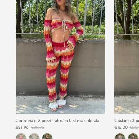
Coordinato 2 pezzi traforato fantasia colorata
Costume 3 pe
€31,96
€39,95
€16,00
€20,