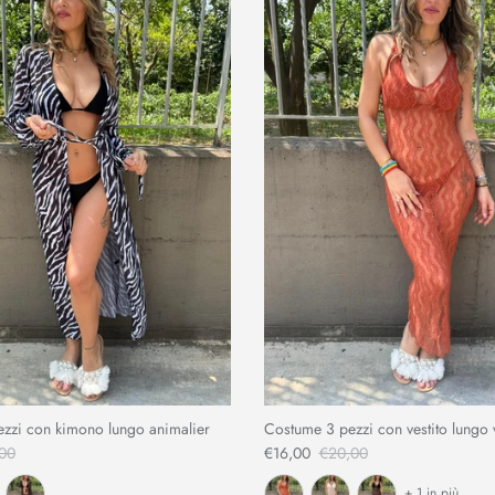
zzi con kimono lungo animalier
Costume 3 pezzi con vestito lungo 
00
€16,00
€20,00
+ 1 in più