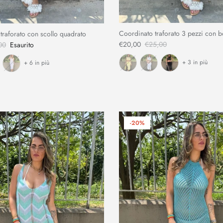
Coordinato traforato 3 pezzi con b
 traforato con scollo quadrato
€20,00
€25,00
00
Esaurito
+ 3 in più
+ 6 in più
-20%