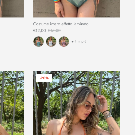
p
Costume intero effetto laminato
€12,00
€15,00
+ 1 in più
-20%