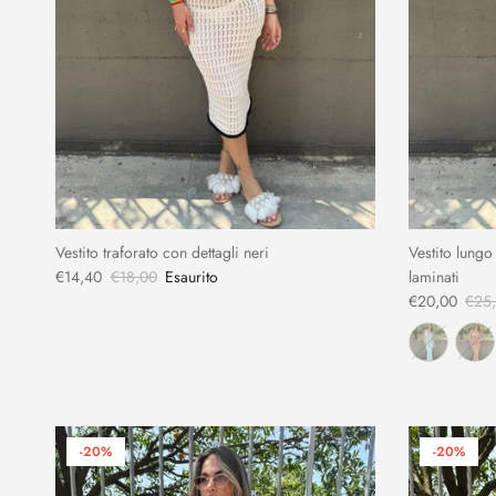
Vestito traforato con dettagli neri
Vestito lungo 
€14,40
€18,00
Esaurito
laminati
€20,00
€25
-20%
-20%