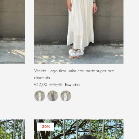
Vestito lungo tinta unita con parte superiore
ricamata
€12,00
€15,00
Esaurito
-20%