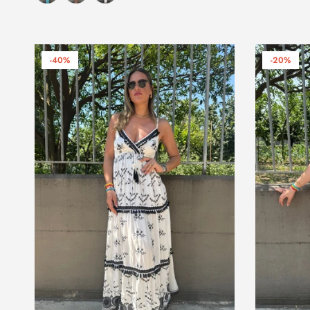
-40%
-20%