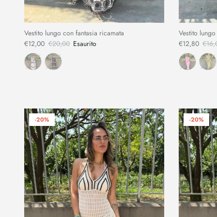
Vestito lungo con fantasia ricamata
Vestito lungo
€12,00
€20,00
Esaurito
€12,80
€16,
-20%
-20%