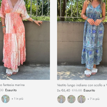
no fantasia marina
Vestito lungo indiano con scollo a 
00
Esaurito
€6,40
€15,00
Esaurito
Da
+ 1 in più
+ 7 in più