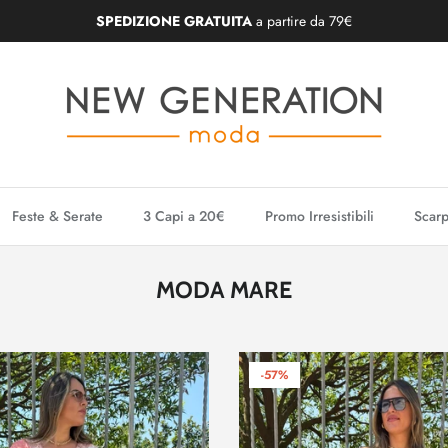
ASSISTENZA WHATSAPP
+39 377 34 24 194
Feste & Serate
3 Capi a 20€
Promo Irresistibili
Scarp
MODA MARE
-57%