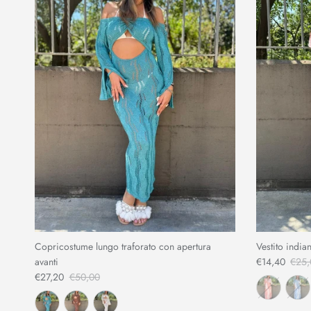
Copricostume lungo traforato con apertura
Vestito india
avanti
€14,40
€25,
€27,20
€50,00