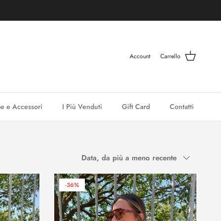
Account
Carrello
e e Accessori
I Più Venduti
Gift Card
Contatti
Ordina per
Data, da più a meno recente
-36%