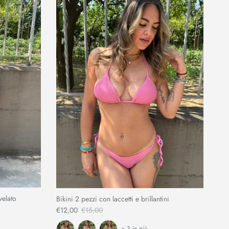
velato
Bikini 2 pezzi con laccetti e brillantini
€12,00
€15,00
+ 3 in più