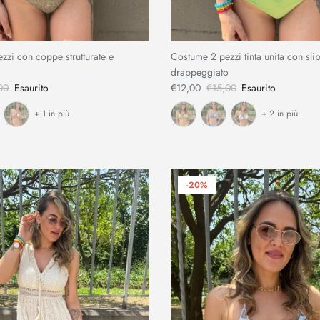
zi con coppe strutturate e
Costume 2 pezzi tinta unita con sli
drappeggiato
00
Esaurito
€12,00
€15,00
Esaurito
+ 1 in più
+ 2 in più
-20%