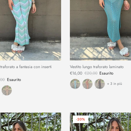
traforato a fantasia con inserti
Vestito lungo traforato laminato
€16,00
€20,00
Esaurito
,00
Esaurito
+ 3 in più
-20%