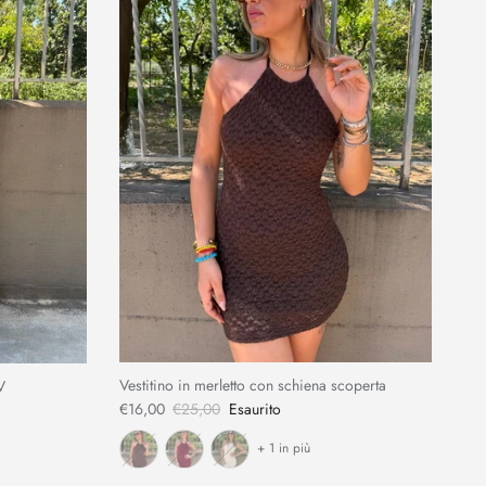
Vestitino in merletto con schiena scoperta
V
€16,00
€25,00
Esaurito
+ 1 in più