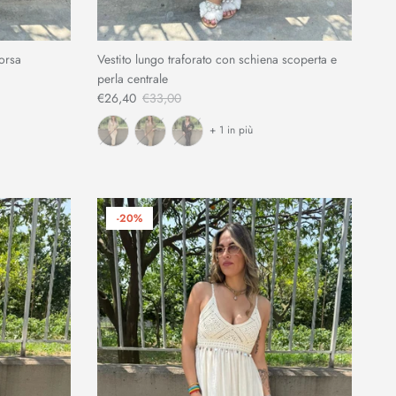
orsa
Vestito lungo traforato con schiena scoperta e
perla centrale
€26,40
€33,00
+ 1 in più
-20%