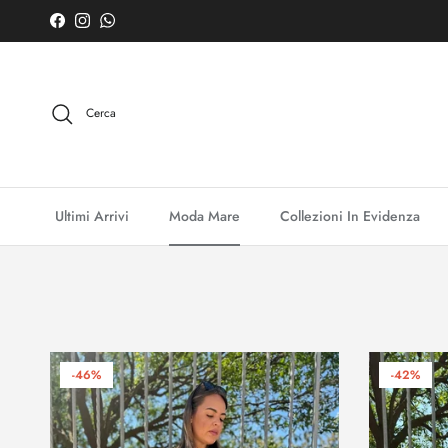
Passa ai contenuti
Facebook
Instagram
WhatsApp
Cerca
Ultimi Arrivi
Moda Mare
Collezioni In Evidenza
-46%
-42%