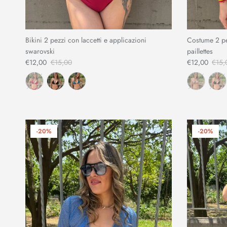
Bikini 2 pezzi con laccetti e applicazioni
Costume 2 pez
swarovski
paillettes
€12,00
€15,00
€12,00
€15,
-20%
-20%