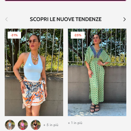
Indietro
Avant
SCOPRI LE NUOVE TENDENZE
-31%
-25%
+ 1 in più
+ 5 in più