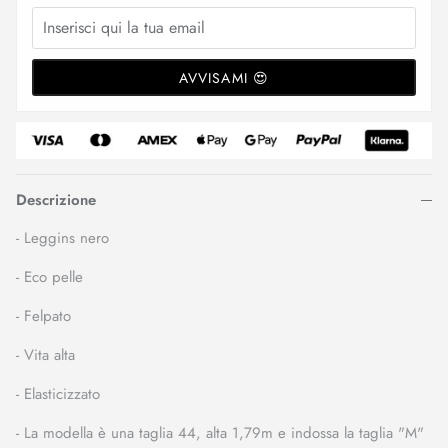
AVVISAMI 😍
Descrizione
- Leggins nero
- Eco pelle
- Felpato
- Vita alta
- Elasticizzato
- La modella è una taglia 44, alta 1,79m e indossa la taglia "M"