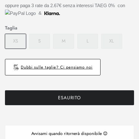
oppure paga 3 rate da
2.67€
senza interessi TAEG 0%
con
&
Taglia
XS
S
M
L
XL
Dubbi sulle taglie? Ci pensiamo noi
ESAURITO
Avvisami quando ritornerà disponibile 😌