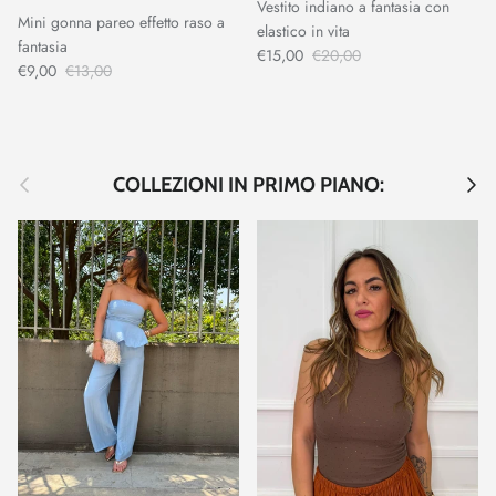
Vestito indiano a fantasia con
Mini gonna pareo effetto raso a
elastico in vita
fantasia
€15,00
€20,00
€9,00
€13,00
Indietro
Avant
COLLEZIONI IN PRIMO PIANO: