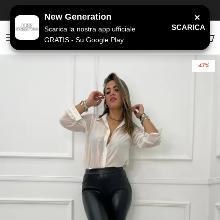
Passa ai contenuti
SPEDIZIONE GRATUITA
a partire da 79€
New Generation
×
SCARICA
Scarica la nostra app ufficiale
GRATIS - Su Google Play
Account
Carr
-47%