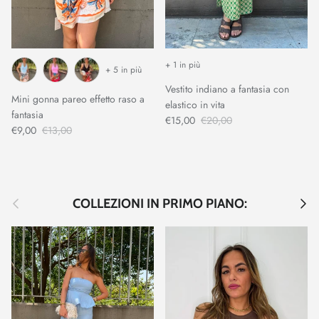
+ 1 in più
+ 5 in più
Vestito indiano a fantasia con
Mini gonna pareo effetto raso a
elastico in vita
fantasia
€15,00
€20,00
€9,00
€13,00
Indietro
Avant
COLLEZIONI IN PRIMO PIANO: