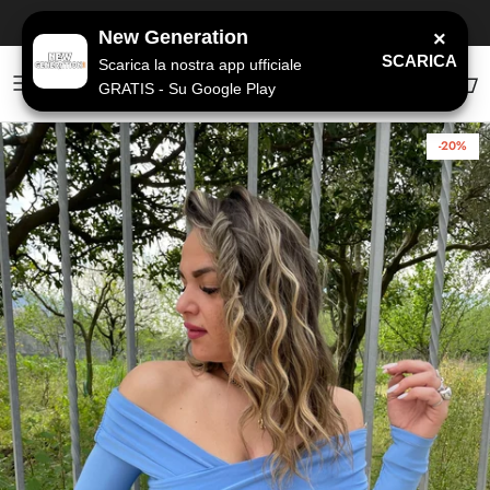
Passa ai contenuti
SPEDIZIONE GRATUITA
a partire da 79€
New Generation
×
SCARICA
Scarica la nostra app ufficiale
GRATIS - Su Google Play
Account
Carr
-20%