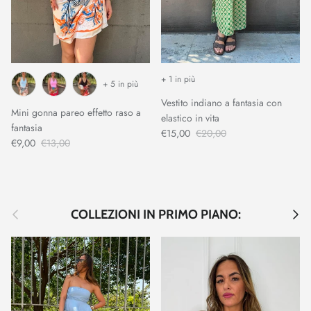
+ 1 in più
+ 5 in più
Vestito indiano a fantasia con
Mini gonna pareo effetto raso a
elastico in vita
fantasia
€15,00
€20,00
€9,00
€13,00
Indietro
Avant
COLLEZIONI IN PRIMO PIANO: