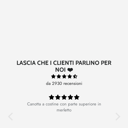
LASCIA CHE I CLIENTI PARLINO PER
NOI ❤️
da 2930 recensioni
Canotta a costine con parte superiore in
Ot
merletto