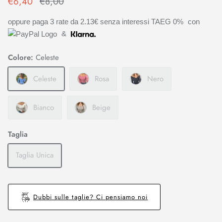
€6,40
€8,00
oppure paga 3 rate da
2.13€
senza interessi TAEG 0%
con
&
Colore:
Celeste
Celeste
Rosa
Nero
Bianco
Beige
Taglia
Taglia Unica
Dubbi sulle taglie? Ci pensiamo noi