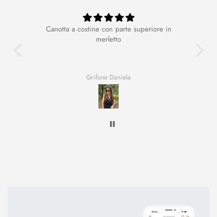
Canotta a costine con parte superiore in
Ot
merletto
Grifone Daniela