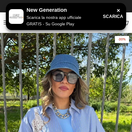
Passa ai contenuti
SPEDIZIONE GRATUITA
a partire da 79€
New Generation
×
SCARICA
Scarica la nostra app ufficiale
GRATIS - Su Google Play
Account
Carr
-20%