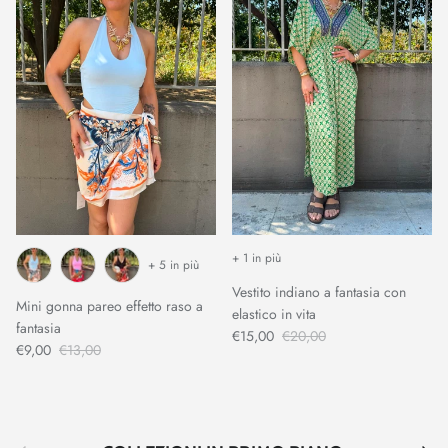
+ 1 in più
+ 5 in più
Vestito indiano a fantasia con
Mini gonna pareo effetto raso a
elastico in vita
fantasia
€15,00
€20,00
€9,00
€13,00
Indietro
Avant