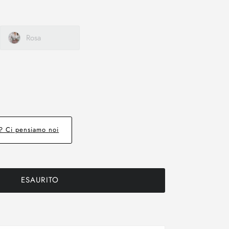
Rosa
e? Ci pensiamo noi
ESAURITO