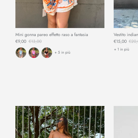
Mini gonna pareo effetto raso a fantasia
Vestito indian
€9,00
€13,00
€15,00
€20,
+ 1 in più
+ 5 in più