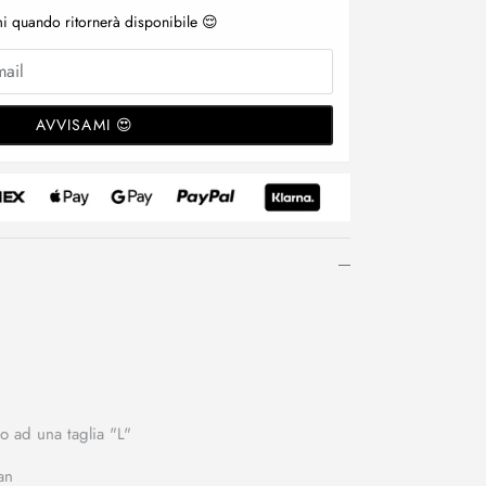
i quando ritornerà disponibile 😌
AVVISAMI 😍
no ad una taglia "L"
an