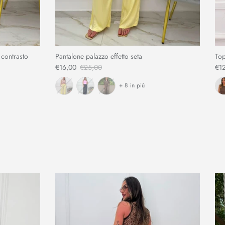
 contrasto
Pantalone palazzo effetto seta
Top
€16,00
€25,00
€1
+ 8 in più