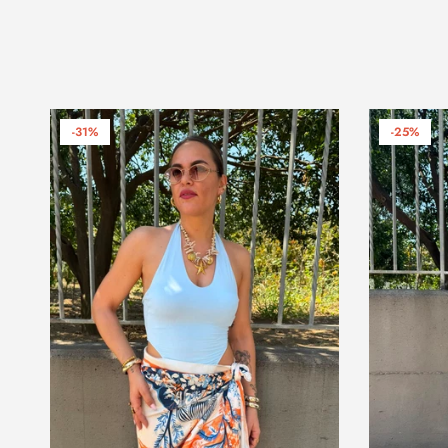
-31%
-25%