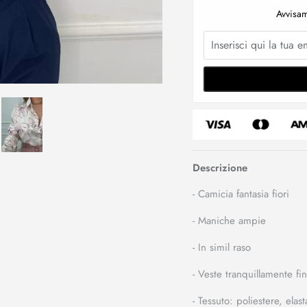
Avvisam
Descrizione
- Camicia fantasia fiori
- Maniche ampie
- In simil raso
- Veste tranquillamente fi
- Tessuto: poliestere, elast