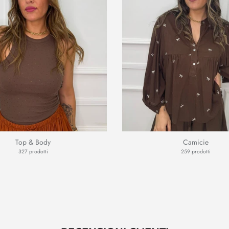
Top & Body
Camicie
327 prodotti
259 prodotti