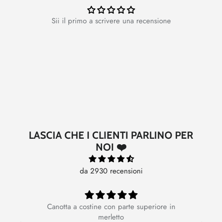
Sii il primo a scrivere una recensione
LASCIA CHE I CLIENTI PARLINO PER
NOI ❤️
da 2930 recensioni
Canotta a costine con parte superiore in
Ot
merletto