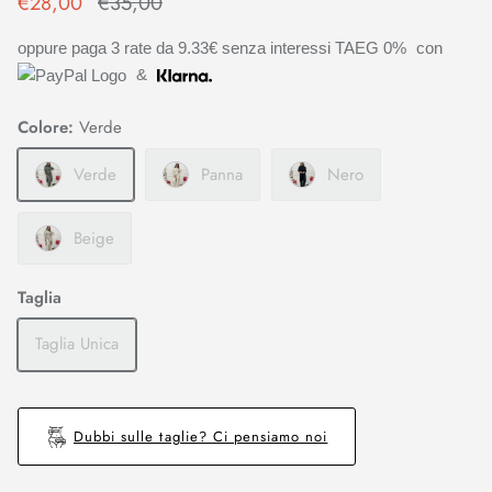
€28,00
€35,00
oppure paga 3 rate da
9.33€
senza interessi TAEG 0%
con
&
Colore:
Verde
Verde
Panna
Nero
Beige
Taglia
Taglia Unica
Dubbi sulle taglie? Ci pensiamo noi