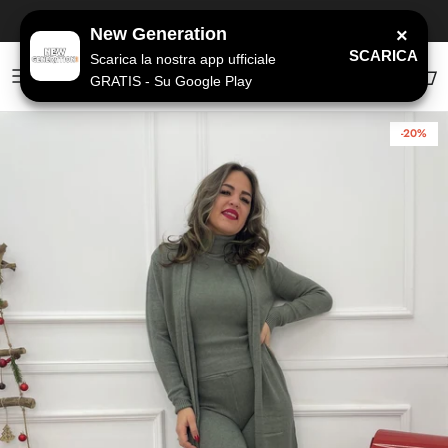
Passa ai contenuti
SPEDIZIONE GRATUITA
a partire da 79€
New Generation
×
SCARICA
Scarica la nostra app ufficiale
GRATIS - Su Google Play
Account
Carr
-20%