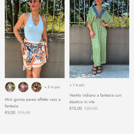
+ 1 in più
+ 5 in più
Vestito indiano a fantasia con
Mini gonna pareo effetto raso a
elastico in vita
fantasia
€15,00
€20,00
€9,00
€13,00