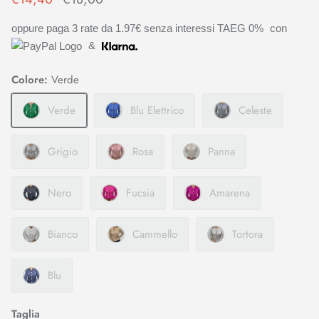
oppure paga 3 rate da
1.97€
senza interessi TAEG 0%
con
&
Colore:
Verde
Verde
Blu Elettrico
Celeste
Grigio
Rosa
Panna
Nero
Fucsia
Amarena
Bianco
Cammello
Tortora
Blu
Taglia