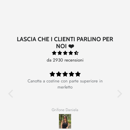
LASCIA CHE I CLIENTI PARLINO PER
NOI ❤️
da 2930 recensioni
Canotta a costine con parte superiore in
Ot
merletto
Grifone Daniela