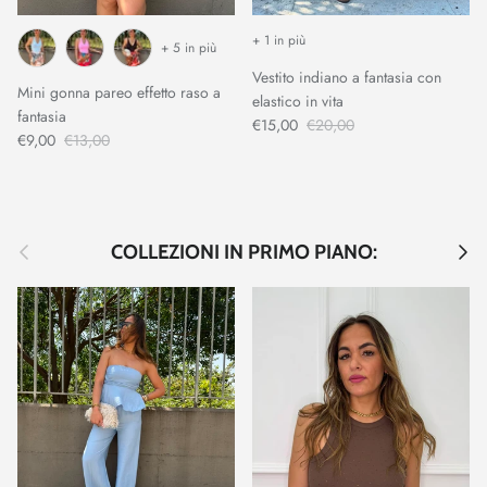
+ 1 in più
+ 5 in più
Vestito indiano a fantasia con
Mini gonna pareo effetto raso a
elastico in vita
fantasia
€15,00
€20,00
€9,00
€13,00
Indietro
Avant
COLLEZIONI IN PRIMO PIANO: