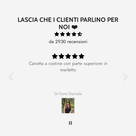
LASCIA CHE I CLIENTI PARLINO PER
NOI ❤️
da 2930 recensioni
Canotta a costine con parte superiore in
Ot
merletto
Grifone Daniela