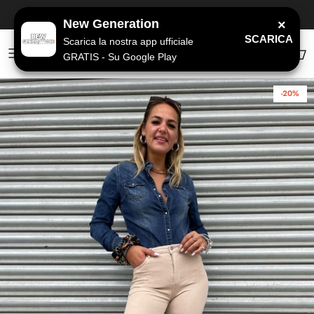
Passa ai contenuti
SPEDIZIONE GRATUITA
a partire da 79€
New Generation
×
SCARICA
Scarica la nostra app ufficiale
GRATIS - Su Google Play
Account
Carr
-20%