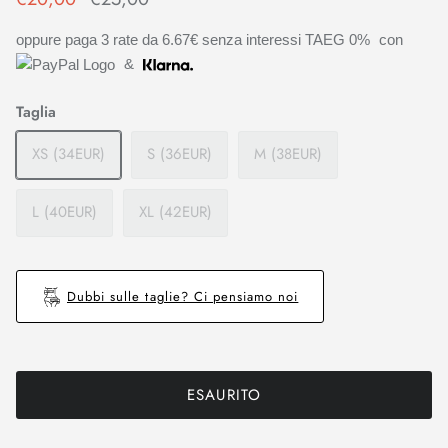
oppure paga 3 rate da
6.67€
senza interessi TAEG 0%
con
&
Taglia
XS (34EUR)
S (36EUR)
M (38EUR)
L (40EUR)
XL (42EUR)
Dubbi sulle taglie? Ci pensiamo noi
ESAURITO