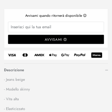
Avvisami quando ritornerà disponibile 😌
AVVISAMI 😍
Descrizione
- Jeans beige
- Modello skinny
- Vita alta
- Elasticizzato