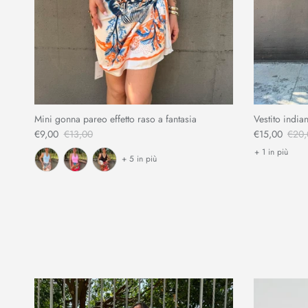
Mini gonna pareo effetto raso a fantasia
Vestito indian
€9,00
€13,00
€15,00
€20,
+ 1 in più
+ 5 in più