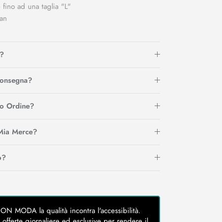
 fino ad una taglia "L"
tan
?
Consegna?
io Ordine?
Mia Merce?
o?
MODA la qualità incontra l'accessibilità.
 offerte giornaliere ed esclusive per rendere il