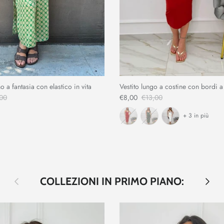
o a fantasia con elastico in vita
Vestito lungo a costine con bordi a
00
€8,00
€13,00
+ 3 in più
Indietro
Avanti
COLLEZIONI IN PRIMO PIANO: