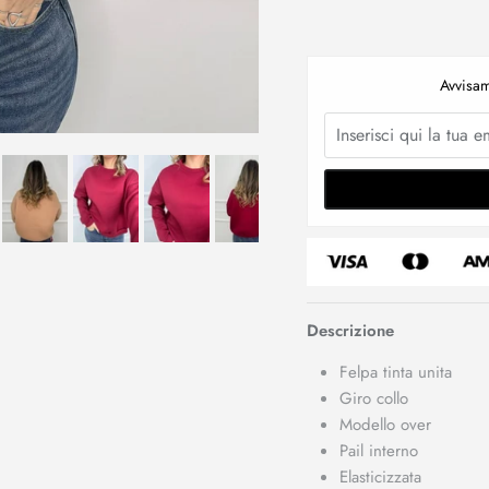
Avvisam
Descrizione
Felpa tinta unita
Giro collo
Modello over
Pail interno
Elasticizzata