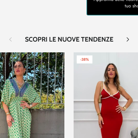
tuo sh
Indietro
Avanti
SCOPRI LE NUOVE TENDENZE
-38%