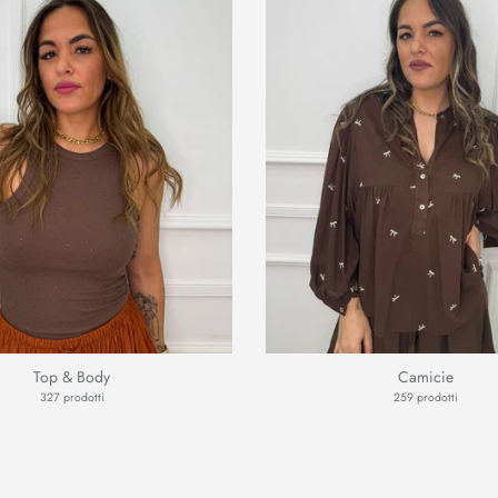
Top & Body
Camicie
327 prodotti
259 prodotti