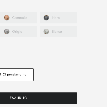
Cammello
Nero
Grigio
Bianco
e? Ci pensiamo noi
ESAURITO