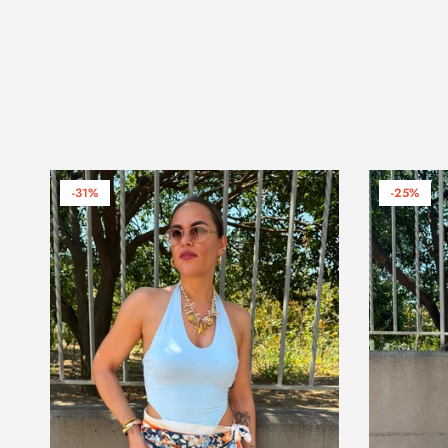
-31%
-25%