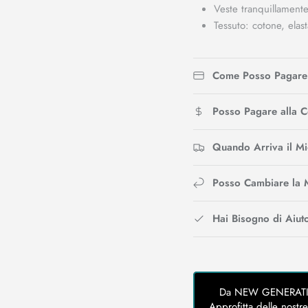
Veste tranquillamente
Tessuto: cotone, elas
Come Posso Pagare
Posso Pagare alla 
Quando Arriva il M
Posso Cambiare la 
Hai Bisogno di Aiut
Da NEW GENERATION 
Approfitta delle nostre