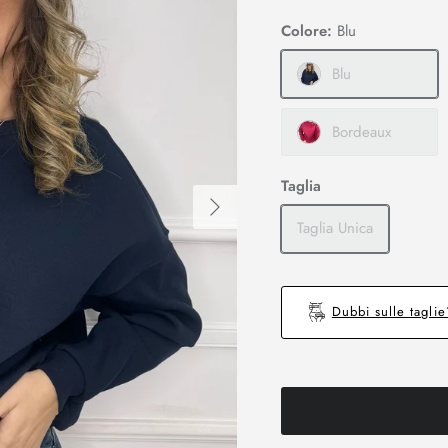
Colore:
Blu
Blu
Bordeaux
Taglia
Avanti
Taglia Unica
Dubbi sulle tagli