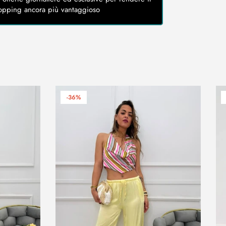
opping ancora più vantaggioso
-36%