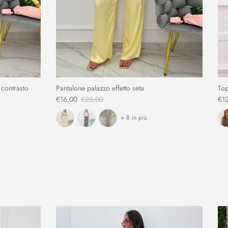
 contrasto
Pantalone palazzo effetto seta
Top
€16,00
€25,00
€1
+ 8 in più