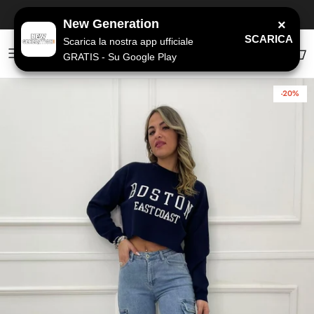
Passa ai contenuti
SPEDIZIONE GRATUITA
a partire da 79€
New Generation
×
SCARICA
Scarica la nostra app ufficiale
GRATIS - Su Google Play
Account
Carr
-20%