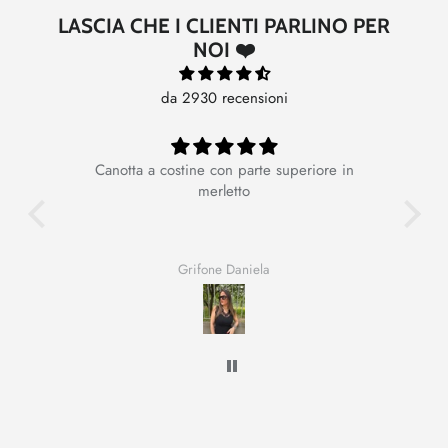
LASCIA CHE I CLIENTI PARLINO PER
NOI ❤️
da 2930 recensioni
Canotta a costine con parte superiore in
Ot
merletto
Grifone Daniela