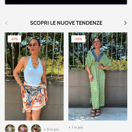
Indietro
Avant
SCOPRI LE NUOVE TENDENZE
-31%
-25%
+ 1 in più
+ 5 in più