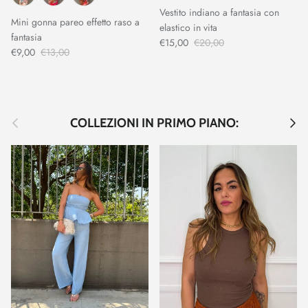
Vestito indiano a fantasia con
Mini gonna pareo effetto raso a
elastico in vita
fantasia
€15,00
€20,00
€9,00
€13,00
Indietro
Avant
COLLEZIONI IN PRIMO PIANO: