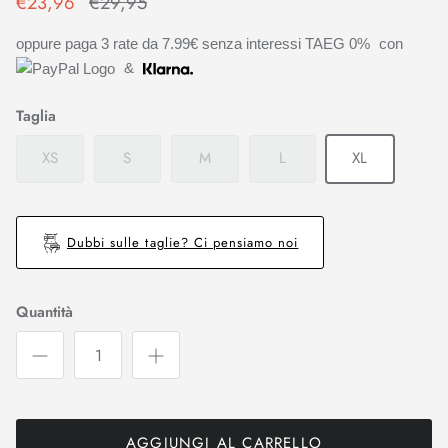
€23,96
€29,95
oppure paga 3 rate da
7.99€
senza interessi TAEG 0%
con
&
Taglia
XS
S
M
L
XL
Dubbi sulle taglie? Ci pensiamo noi
Quantità
AGGIUNGI AL CARRELLO