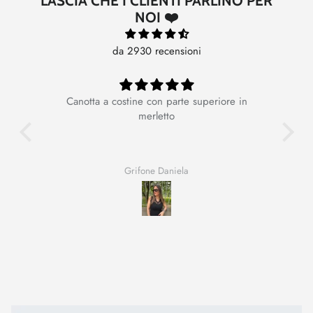
LASCIA CHE I CLIENTI PARLINO PER
NOI ❤️
da 2930 recensioni
Canotta a costine con parte superiore in
Ot
merletto
Grifone Daniela