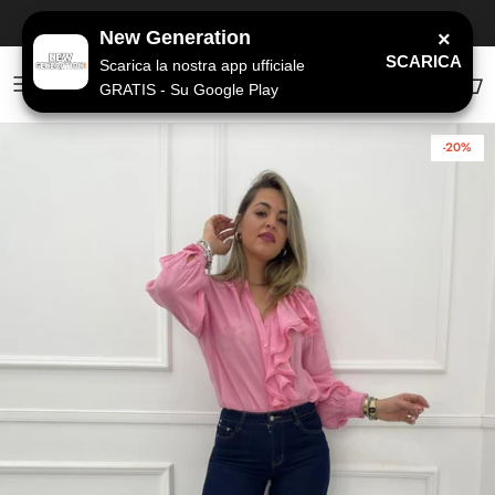
Passa ai contenuti
SPEDIZIONE GRATUITA
a partire da 79€
New Generation
×
SCARICA
Scarica la nostra app ufficiale
GRATIS - Su Google Play
Account
Carr
-20%