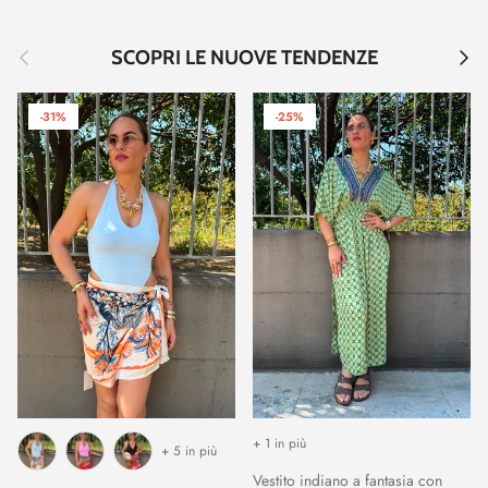
Indietro
Avant
SCOPRI LE NUOVE TENDENZE
-31%
-25%
+ 1 in più
+ 5 in più
Vestito indiano a fantasia con