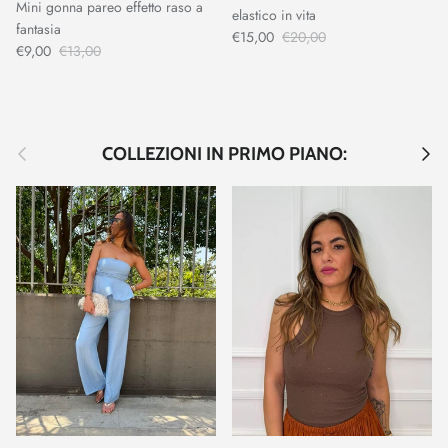
Mini gonna pareo effetto raso a
elastico in vita
fantasia
€15,00
€20,00
€9,00
€13,00
Indietro
Avant
COLLEZIONI IN PRIMO PIANO: