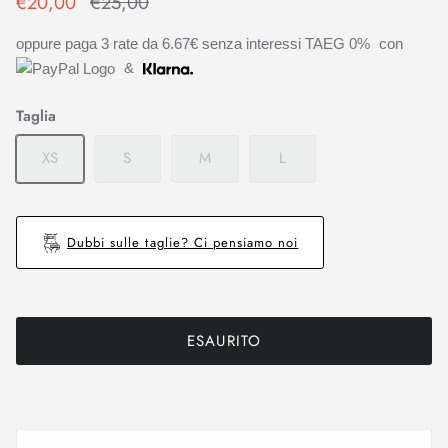
€20,00
€25,00
oppure paga 3 rate da
6.67€
senza interessi TAEG 0%
con
&
Taglia
XS
S
M
L
Dubbi sulle taglie? Ci pensiamo noi
ESAURITO