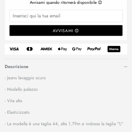
Avvisami quando ritornerà disponibile 😌
AVVISAMI 😍
Descrizione
- Jeans lavaggio scuro
- Modello palazzo
- Vita alta
- Elasticizzato
- La modella è una taglia 44, alta 1,79m e indossa la taglia "L"