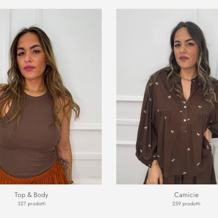
Top & Body
Camicie
327 prodotti
259 prodotti