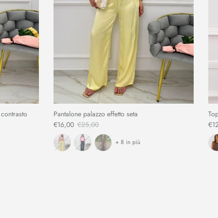
 contrasto
Pantalone palazzo effetto seta
Top
€16,00
€25,00
€1
+ 8 in più