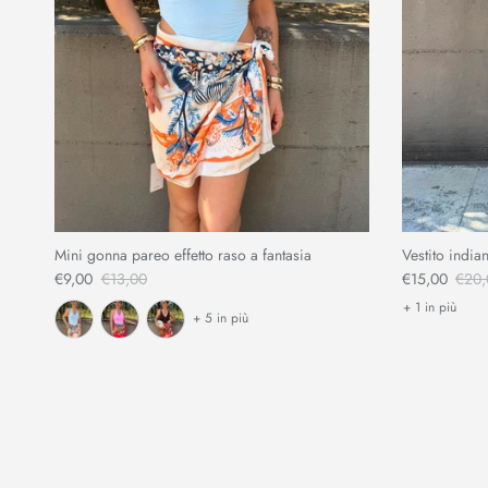
Mini gonna pareo effetto raso a fantasia
Vestito indian
€9,00
€13,00
€15,00
€20,
+ 1 in più
+ 5 in più