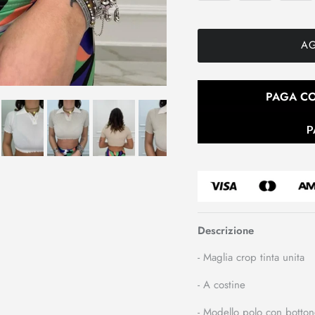
AG
PAGA CO
P
Descrizione
- Maglia crop tinta unita
- A costine
- Modello polo con botton