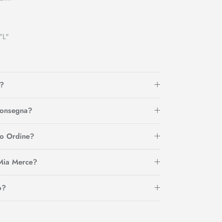
"L"
?
Consegna?
io Ordine?
Mia Merce?
o?