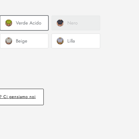
Verde Acido
Nero
Beige
Lilla
e? Ci pensiamo noi