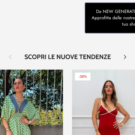
Da NEW GENERATION 
Approfitta delle nostre
tuo sh
Indietro
Avanti
SCOPRI LE NUOVE TENDENZE
-38%