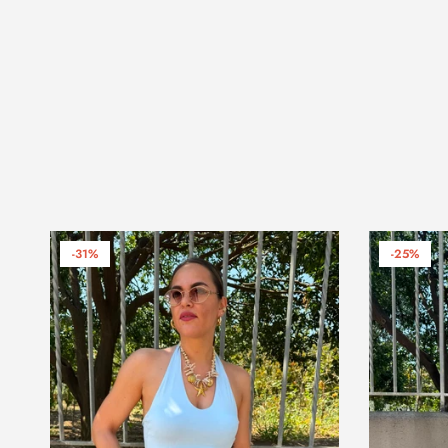
-31%
-25%