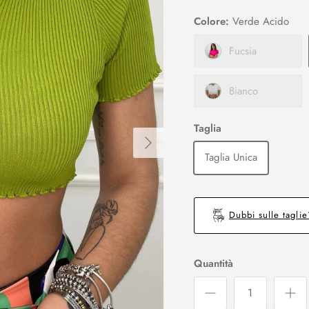
Colore:
Verde Acido
Fucsia
Bianco
Taglia
Avanti
Taglia Unica
Dubbi sulle tagli
Quantità