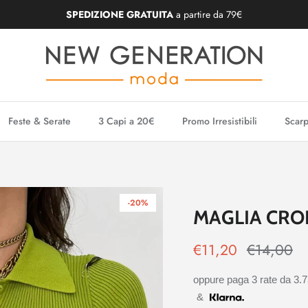
SPEDIZIONE GRATUITA
a partire da 79€
Feste & Serate
3 Capi a 20€
Promo Irresistibili
Scarp
-20%
MAGLIA CROP
€11,20
€14,00
oppure paga 3 rate da
3.
&