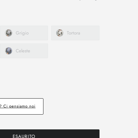
Grigio
Tortora
Celeste
e? Ci pensiamo noi
ESAURITO