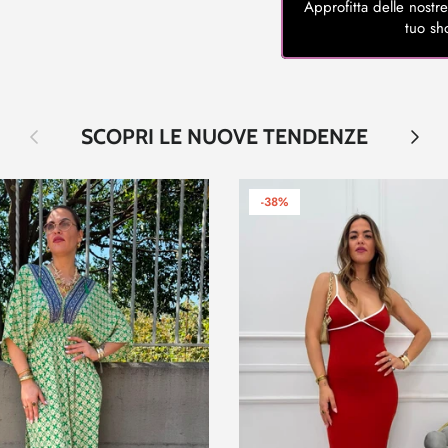
Approfitta delle nostre
tuo sh
Indietro
Avanti
SCOPRI LE NUOVE TENDENZE
-38%