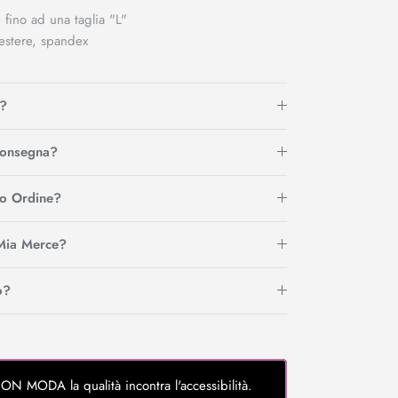
 fino ad una taglia "L"
iestere, spandex
?
Consegna?
io Ordine?
Mia Merce?
o?
MODA la qualità incontra l'accessibilità.