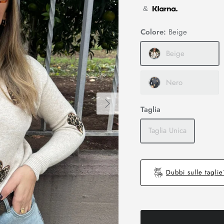
&
Colore:
Beige
Beige
Nero
Avanti
Taglia
Taglia Unica
Dubbi sulle tagli