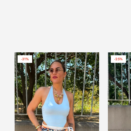
-31%
-25%