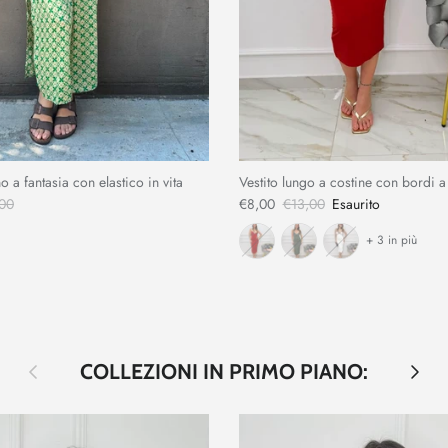
o a fantasia con elastico in vita
Vestito lungo a costine con bordi a
00
€8,00
€13,00
Esaurito
+ 3 in più
Indietro
Avanti
COLLEZIONI IN PRIMO PIANO: