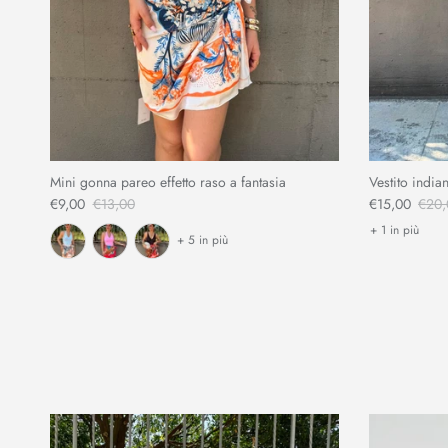
Mini gonna pareo effetto raso a fantasia
Vestito indian
€9,00
€13,00
€15,00
€20,
+ 1 in più
+ 5 in più