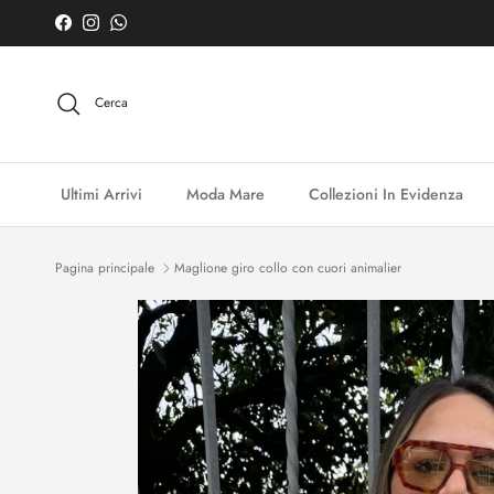
Passa ai contenuti
Facebook
Instagram
WhatsApp
Cerca
Ultimi Arrivi
Moda Mare
Collezioni In Evidenza
Pagina principale
Maglione giro collo con cuori animalier