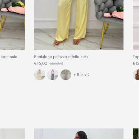
 contrasto
Pantalone palazzo effetto seta
Top
€16,00
€25,00
€1
+ 8 in più