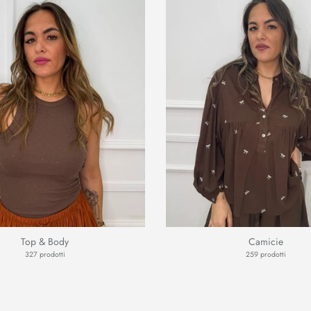
Top & Body
Camicie
327 prodotti
259 prodotti