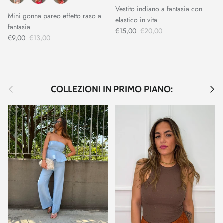
Vestito indiano a fantasia con
Mini gonna pareo effetto raso a
elastico in vita
fantasia
€15,00
€20,00
€9,00
€13,00
Indietro
Avant
COLLEZIONI IN PRIMO PIANO: