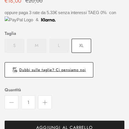
€16,00
€20,00
oppure paga 3 rate da
5.33€
senza interessi TAEG 0%
con
&
Taglia
S
M
L
XL
Dubbi sulle taglie? Ci pensiamo noi
Quantità
AGGIUNGI AL CARRELLO