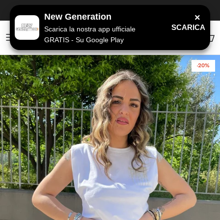
Passa ai contenuti
SPEDIZIONE GRATUITA
a partire da 79€
New Generation
×
SCARICA
Scarica la nostra app ufficiale
GRATIS - Su Google Play
Account
Carr
-20%