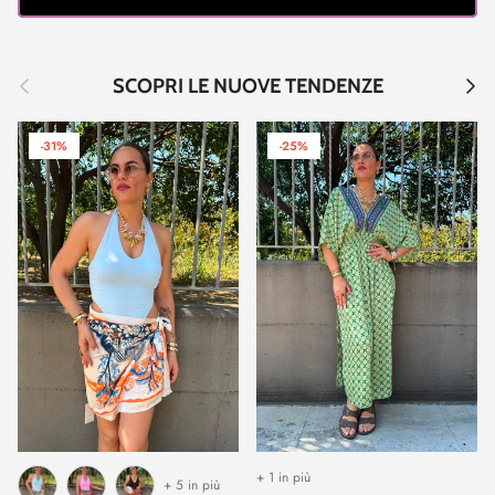
Indietro
Avant
SCOPRI LE NUOVE TENDENZE
-31%
-25%
+ 1 in più
+ 5 in più