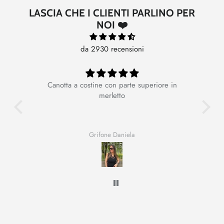
LASCIA CHE I CLIENTI PARLINO PER
NOI ❤️
da 2930 recensioni
Canotta a costine con parte superiore in
Ot
merletto
Grifone Daniela