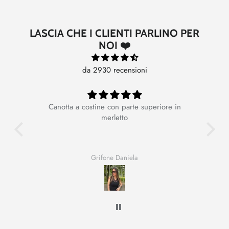
LASCIA CHE I CLIENTI PARLINO PER
NOI ❤️
da 2930 recensioni
Canotta a costine con parte superiore in
Ot
merletto
Grifone Daniela