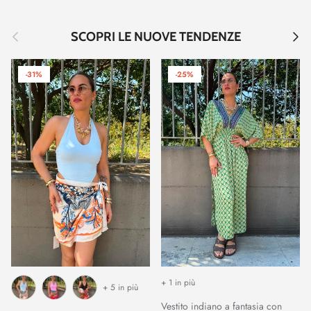
Indietro
Avant
SCOPRI LE NUOVE TENDENZE
-31%
-25%
+ 1 in più
+ 5 in più
Vestito indiano a fantasia con