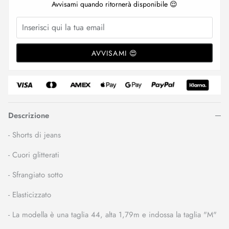
Avvisami quando ritornerà disponibile 😌
AVVISAMI 😍
Descrizione
- Shorts di jeans
- Cuori glitterati
- Sfrangiato sotto
- Elasticizzato
- La modella è una taglia 44, alta 1,79m e indossa la taglia "M"