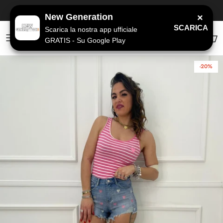
Passa ai contenuti
SPEDIZIONE GRATUITA
a partire da 79€
New Generation
×
SCARICA
Scarica la nostra app ufficiale
GRATIS - Su Google Play
Account
Carr
-20%