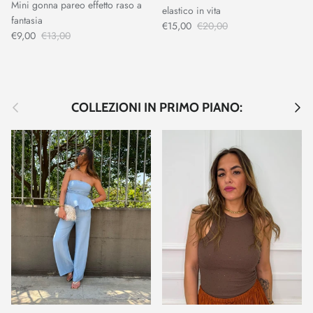
Mini gonna pareo effetto raso a
elastico in vita
fantasia
€15,00
€20,00
€9,00
€13,00
Indietro
Avant
COLLEZIONI IN PRIMO PIANO: