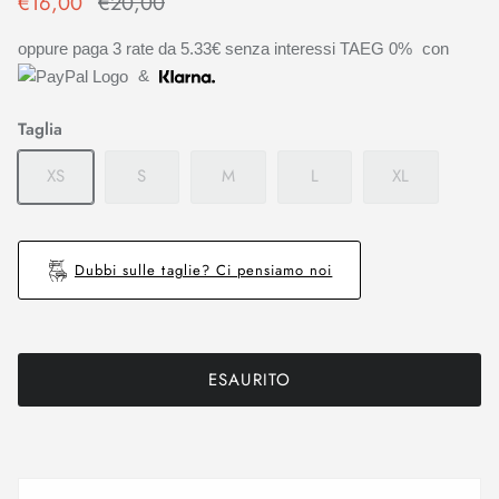
€16,00
€20,00
oppure paga 3 rate da
5.33€
senza interessi TAEG 0%
con
&
Taglia
XS
S
M
L
XL
Dubbi sulle taglie? Ci pensiamo noi
ESAURITO