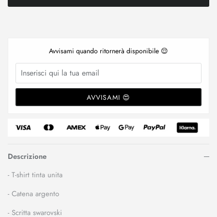
Avvisami quando ritornerà disponibile 😌
AVVISAMI 😍
Descrizione
- T-shirt tinta unita
- Catena argento
- Scritta swarovski