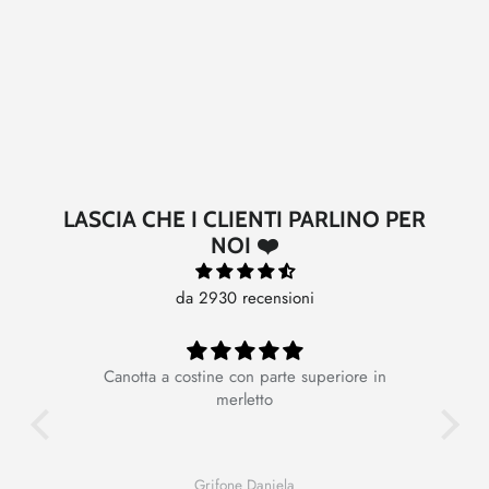
LASCIA CHE I CLIENTI PARLINO PER
NOI ❤️
da 2930 recensioni
Canotta a costine con parte superiore in
Ot
merletto
Grifone Daniela