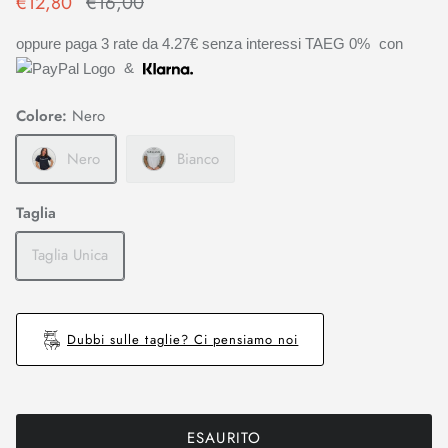
€12,80
€16,00
oppure paga 3 rate da
4.27€
senza interessi TAEG 0%
con
&
Colore:
Nero
Nero
Bianco
Taglia
Taglia Unica
Dubbi sulle taglie? Ci pensiamo noi
ESAURITO