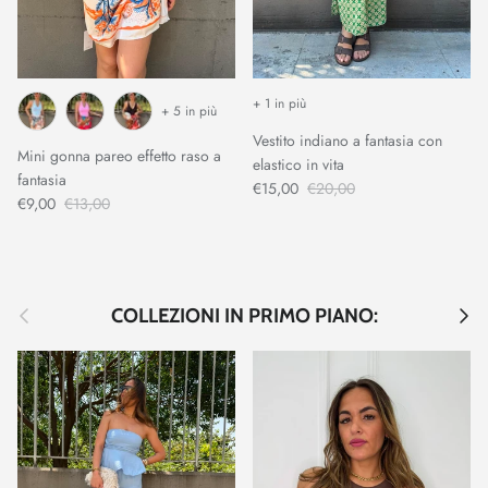
+ 1 in più
+ 5 in più
Vestito indiano a fantasia con
Mini gonna pareo effetto raso a
elastico in vita
fantasia
€15,00
€20,00
€9,00
€13,00
Indietro
Avant
COLLEZIONI IN PRIMO PIANO: