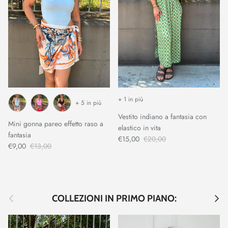
+ 1 in più
+ 5 in più
Vestito indiano a fantasia con
Mini gonna pareo effetto raso a
elastico in vita
fantasia
€15,00
€20,00
€9,00
€13,00
Indietro
Avant
COLLEZIONI IN PRIMO PIANO: