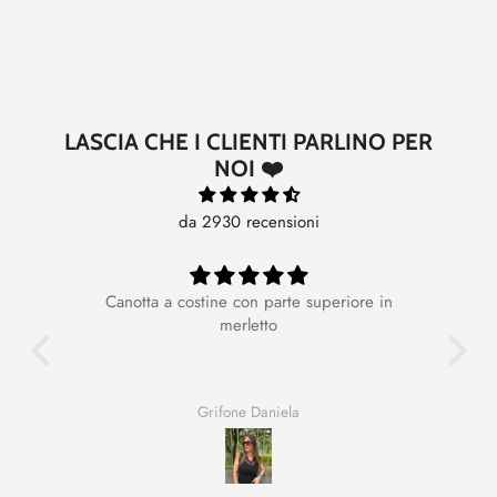
LASCIA CHE I CLIENTI PARLINO PER
NOI ❤️
da 2930 recensioni
Canotta a costine con parte superiore in
Ot
merletto
Grifone Daniela