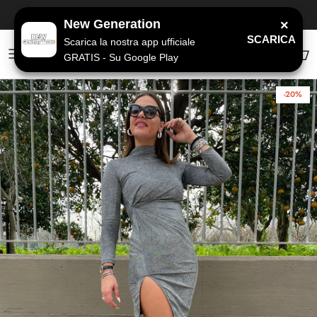
Passa ai contenuti
ASSISTENZA WHATSAPP
+39 377 34 24 194
New Generation
×
SCARICA
Scarica la nostra app ufficiale
GRATIS - Su Google Play
Account
Carr
-20%