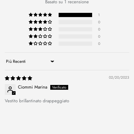
Basato su 1 recensione
1
0
0
0
0
Sort by
02/20/2023
Ciommi Marina
Vestito brillantinato drappeggiato