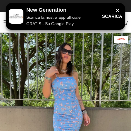
Passa ai contenuti
SPEDIZIONE GRATUITA
a partire da 79€
New Generation
×
SCARICA
Scarica la nostra app ufficiale
GRATIS - Su Google Play
Account
Carr
-49%