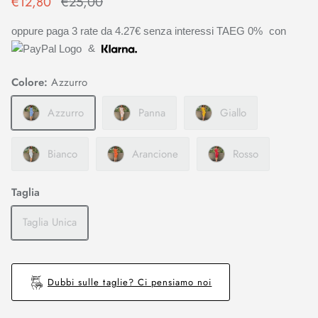
€12,80
€25,00
oppure paga 3 rate da
4.27€
senza interessi TAEG 0%
con
&
Colore:
Azzurro
Azzurro
Panna
Giallo
Bianco
Arancione
Rosso
Taglia
Taglia Unica
Dubbi sulle taglie? Ci pensiamo noi