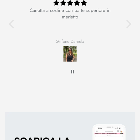
Canotta a costine con parte superiore in
Ot
merletto
Grifone Daniela