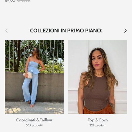
€9,00
€13,00
Indietro
Avant
COLLEZIONI IN PRIMO PIANO:
Coordinati & Tailleur
Top & Body
505 prodotti
327 prodotti