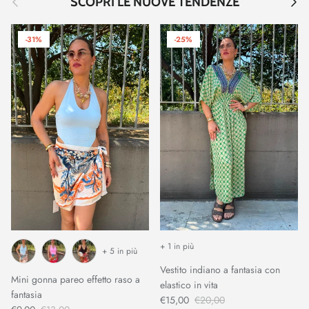
SCOPRI LE NUOVE TENDENZE
-31%
-25%
+ 1 in più
+ 5 in più
Vestito indiano a fantasia con
Mini gonna pareo effetto raso a
elastico in vita
fantasia
€15,00
€20,00