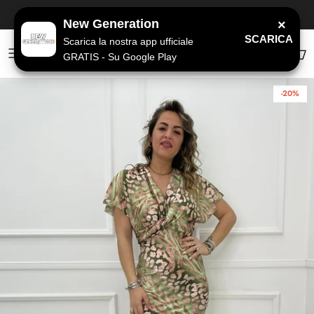
Passa ai contenuti
SPEDIZIONE GRATUITA
a partire da 79€
New Generation
×
SCARICA
Scarica la nostra app ufficiale
GRATIS - Su Google Play
Account
Carr
-20%