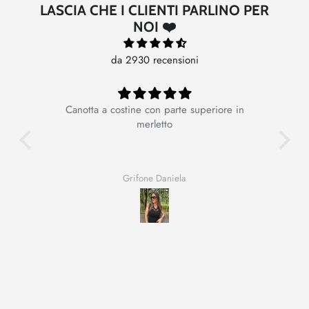
LASCIA CHE I CLIENTI PARLINO PER
NOI ❤️
da 2930 recensioni
Canotta a costine con parte superiore in
Ot
merletto
Grifone Daniela